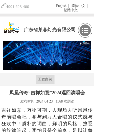
English
简体中文
4001-628-400
繁體中文
广东省莱菲灯光有限公司
工程案例
凤凰传奇“吉祥如意”2024巡回演唱会
发布时间:
2024-04-23
1368
次浏览
吉祥如意，万物可期，去现场去听凤凰传
奇演唱会吧，参与到万人合唱的仪式感与
狂欢中！
质朴的词曲，鲜明的风格，
熟悉
的旋律响起，哪怕只是个前奏，足以让每